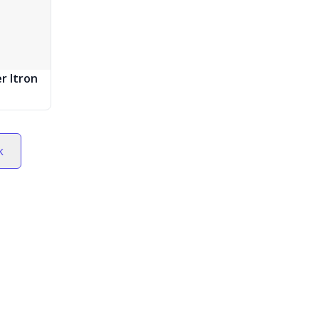
r Itron
k