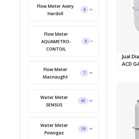
Flow Meter Avery
6
Hardoll
Flow Meter
AQUAMETRO-
8
CONTOIL
Jual D
ACD G40
Flow Meter
7
Macnaught
Water Meter
43
SENSUS
Water Meter
18
Powogaz