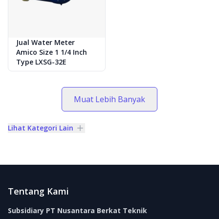
Jual Water Meter
Amico Size 1 1/4 Inch
Type LXSG-32E
Muat Lebih Banyak
Lihat Kategori Lain
Footer
Tentang Kami
Subsidiary PT Nusantara Berkat Teknik