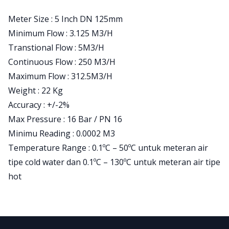
Meter Size : 5 Inch DN 125mm
Minimum Flow : 3.125 M3/H
Transtional Flow : 5M3/H
Continuous Flow : 250 M3/H
Maximum Flow : 312.5M3/H
Weight : 22 Kg
Accuracy : +/-2%
Max Pressure : 16 Bar / PN 16
Minimu Reading : 0.0002 M3
Temperature Range : 0.1ºC – 50ºC untuk meteran air
tipe cold water dan 0.1ºC – 130ºC untuk meteran air tipe
hot
Footer