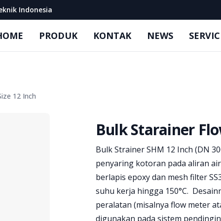
eknik Indonesia
HOME
PRODUK
KONTAK
NEWS
SERVIC
ize 12 Inch
Bulk Starainer Fl
Product information
Bulk Strainer SHM 12 Inch (DN 3
penyaring kotoran pada aliran air 
berlapis epoxy dan mesh filter S
suhu kerja hingga 150°C. Desainn
peralatan (misalnya flow meter at
digunakan pada sistem pendingin, 