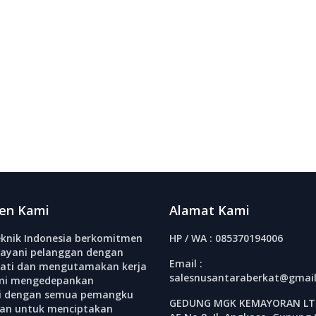
en Kami
Alamat Kami
knik Indonesia berkomitmen
HP / WA : 085370194006
ayani pelanggan dengan
Email :
ati dan mengutamakan kerja
salesnusantaraberkat@gmai
mi mengedepankan
si dengan semua pemangku
GEDUNG MGK KEMAYORAN LT.
an untuk menciptakan