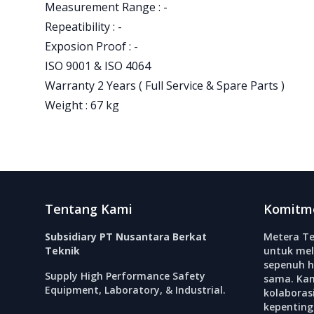
Measurement Range : -
Repeatibility : -
Exposion Proof : -
ISO 9001 & ISO 4064
Warranty 2 Years ( Full Service & Spare Parts )
Weight : 67 kg
Footer
Tentang Kami
Komitm
Subsidiary PT Nusantara Berkat
Metera Te
Teknik
untuk mel
sepenuh h
Supply High Performance Safety
sama. Ka
Equipment, Laboratory, & Industrial.
kolabora
kepenting