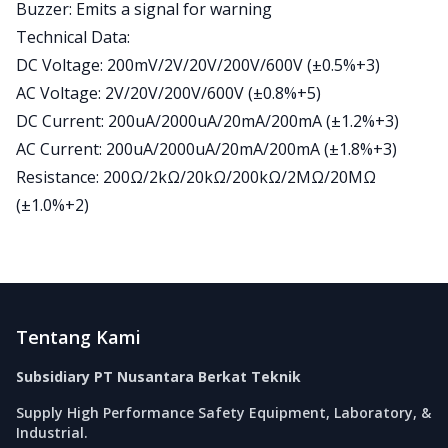
Buzzer: Emits a signal for warning
Technical Data:
DC Voltage: 200mV/2V/20V/200V/600V (±0.5%+3)
AC Voltage: 2V/20V/200V/600V (±0.8%+5)
DC Current: 200uA/2000uA/20mA/200mA (±1.2%+3)
AC Current: 200uA/2000uA/20mA/200mA (±1.8%+3)
Resistance: 200Ω/2kΩ/20kΩ/200kΩ/2MΩ/20MΩ
(±1.0%+2)
Footer
Tentang Kami
Subsidiary PT Nusantara Berkat Teknik
Supply High Performance Safety Equipment, Laboratory, &
Industrial.