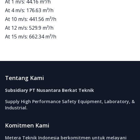
At 1 m/s: 44.16 m³/h
At 4 m/s: 176.63 m³/h
At 10 m/s: 441.56 m³/h
At 12 m/s: 529.9 m³/h
At 15 m/s: 662.34 m³/h
Footer
Tentang Kami
Subsidiary PT Nusantara Berkat Teknik
Supply High Performance Safety Equipment, Laboratory, &
Industrial.
Komitmen Kami
Metera Teknik Indonesia berkomitmen untuk melayani