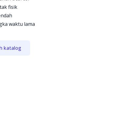
ak fisik
endah
ngka waktu lama
h katalog