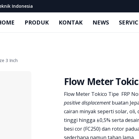
eknik Indonesia
HOME
PRODUK
KONTAK
NEWS
SERVIC
ze 3 Inch
Flow Meter Tokic
Product information
Flow Meter Tokico Tipe FRP Non
positive displacement
buatan Jepa
cairan minyak seperti solar, oli,
tinggi hingga ±0,5% serta desa
besi cor (FC250) dan rotor pa
sederhana namun tahan lama.