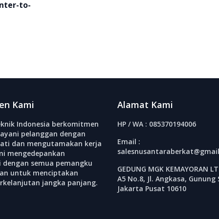
nter-to-
en Kami
Alamat Kami
knik Indonesia berkomitmen
HP / WA : 085370194006
ayani pelanggan dengan
Email :
ati dan mengutamakan kerja
salesnusantaraberkat@gmai
mi mengedepankan
si dengan semua pemangku
GEDUNG MGK KEMAYORAN LT.
an untuk menciptakan
A5 No.8, Jl. Angkasa, Gunung 
erkelanjutan jangka panjang.
Jakarta Pusat 10610