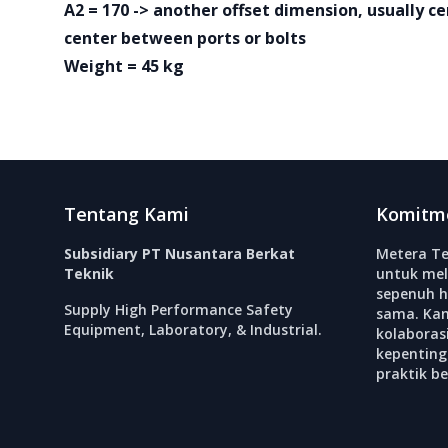
A2 = 170 -> another offset dimension, usually ce
center between ports or bolts
Weight = 45 kg
Footer
Tentang Kami
Komitm
Subsidiary PT Nusantara Berkat
Metera Te
Teknik
untuk mel
sepenuh h
Supply High Performance Safety
sama. Ka
Equipment, Laboratory, & Industrial.
kolabora
kepenting
praktik b