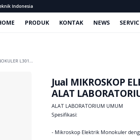
eknik Indonesia
HOME
PRODUK
KONTAK
NEWS
SERVIC
Jual MIKROSKOP ELEKTRIK MONOKULER L301 ALAT LABORATORIUM
Jual MIKROSKOP E
ALAT LABORATORI
Product information
ALAT LABORATORIUM UMUM
Spesifikasi:
- Mikroskop Elektrik Monokuler de