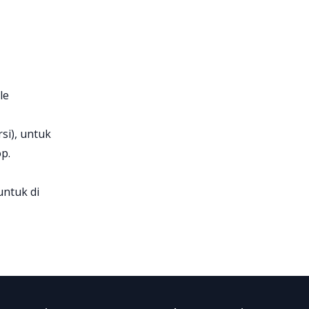
le
si), untuk
p.
untuk di