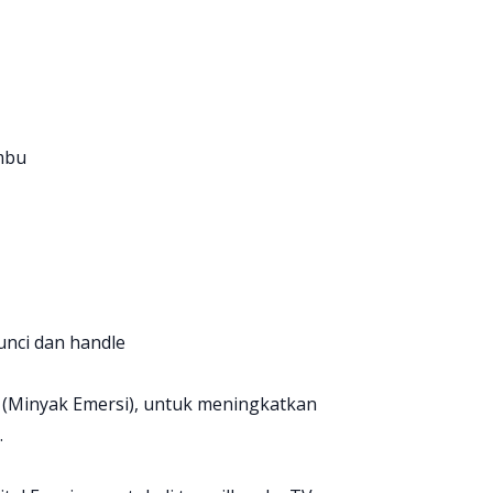
mbu
unci dan handle
l (Minyak Emersi), untuk meningkatkan
.