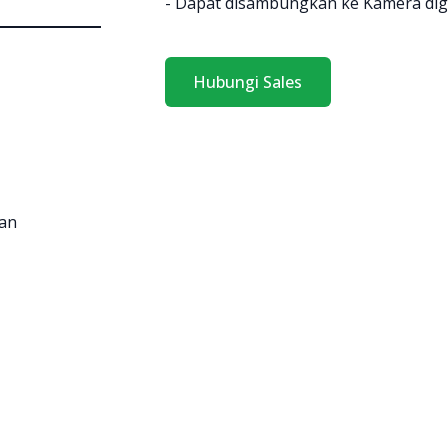
- Dapat disambungkan ke Kamera digi
Hubungi Sales
ran