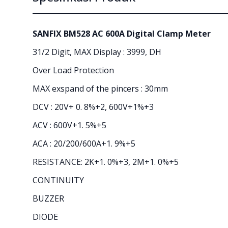
SANFIX BM528 AC 600A Digital Clamp Meter
31/2 Digit, MAX Display : 3999, DH
Over Load Protection
MAX exspand of the pincers : 30mm
DCV : 20V+ 0. 8%+2, 600V+1%+3
ACV : 600V+1. 5%+5
ACA : 20/200/600A+1. 9%+5
RESISTANCE: 2K+1. 0%+3, 2M+1. 0%+5
CONTINUITY
BUZZER
DIODE