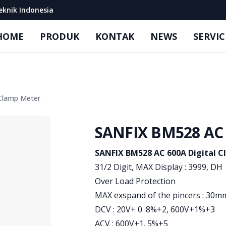
eknik Indonesia
HOME
PRODUK
KONTAK
NEWS
SERVIC
Clamp Meter
SANFIX BM528 AC 
Product information
SANFIX BM528 AC 600A Digital 
31/2 Digit, MAX Display : 3999, DH
Over Load Protection
MAX exspand of the pincers : 30m
DCV : 20V+ 0. 8%+2, 600V+1%+3
ACV : 600V+1. 5%+5