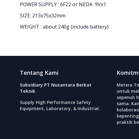
POWER SUPPLY : 6F22 or NEDA 9Vx1
SIZE: 213x75x32mm
WEIGHT : about 240g (include battery)
Footer
Tentang Kami
Komitm
Subsidiary PT Nusantara Berkat
Metera Te
Teknik
untuk mel
sepenuh h
Supply High Performance Safety
sama. Ka
Equipment, Laboratory, & Industrial.
kolabora
kepenting
praktik b