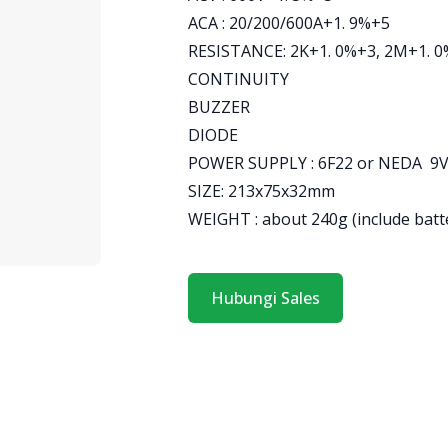
ACA : 20/200/600A+1. 9%+5
RESISTANCE: 2K+1. 0%+3, 2M+1. 
CONTINUITY
BUZZER
DIODE
POWER SUPPLY : 6F22 or NEDA 9
SIZE: 213x75x32mm
WEIGHT : about 240g (include batt
Hubungi Sales