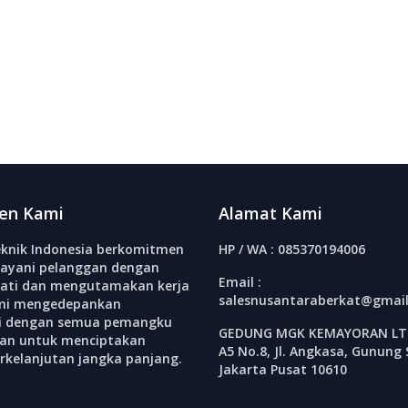
en Kami
Alamat Kami
knik Indonesia berkomitmen
HP / WA : 085370194006
ayani pelanggan dengan
Email :
ati dan mengutamakan kerja
salesnusantaraberkat@gmai
mi mengedepankan
si dengan semua pemangku
GEDUNG MGK KEMAYORAN LT.
an untuk menciptakan
A5 No.8, Jl. Angkasa, Gunung 
erkelanjutan jangka panjang.
Jakarta Pusat 10610