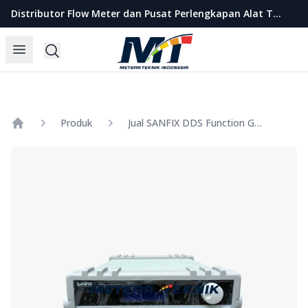
Metera Teknik Indonesia
Distributor Flow Meter dan Pusat Perlengkapan Alat Teknik Indonesia
Open menu
Search
Produk
Jual SANFIX DDS Function Generator Model SFG-205 : 1uHz~5MHz
Home