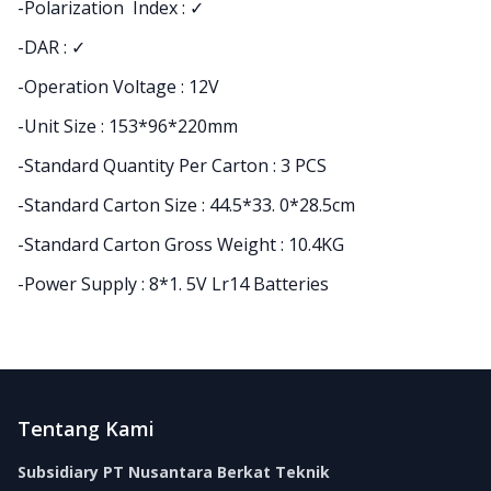
-Polarization Index : ✓
-DAR : ✓
-Operation Voltage : 12V
-Unit Size : 153*96*220mm
-Standard Quantity Per Carton : 3 PCS
-Standard Carton Size : 44.5*33. 0*28.5cm
-Standard Carton Gross Weight : 10.4KG
-Power Supply : 8*1. 5V Lr14 Batteries
Footer
Tentang Kami
Subsidiary PT Nusantara Berkat Teknik