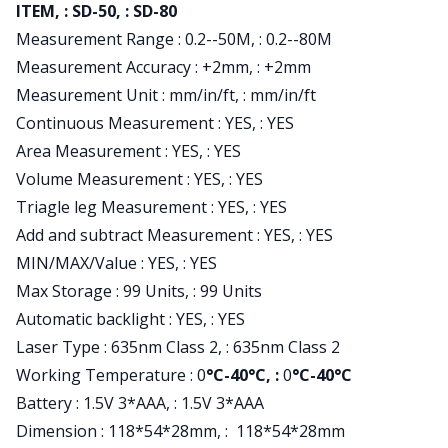
Product information
ITEM, : SD-50, : SD-80
Measurement Range : 0.2--50M, : 0.2--80M
Measurement Accuracy : +2mm, : +2mm
Measurement Unit : mm/in/ft, : mm/in/ft
Continuous Measurement : YES, : YES
Area Measurement : YES, : YES
Volume Measurement : YES, : YES
Triagle leg Measurement : YES, : YES
Add and subtract Measurement : YES, : YES
MIN/MAX/Value : YES, : YES
Max Storage : 99 Units, : 99 Units
Automatic backlight : YES, : YES
Laser Type : 635nm Class 2, : 635nm Class 2
Working Temperature : 0
°C-40°C, :
0
°C-40°C
Battery : 1.5V 3*AAA, : 1.5V 3*AAA
Dimension : 118*54*28mm, : 118*54*28mm