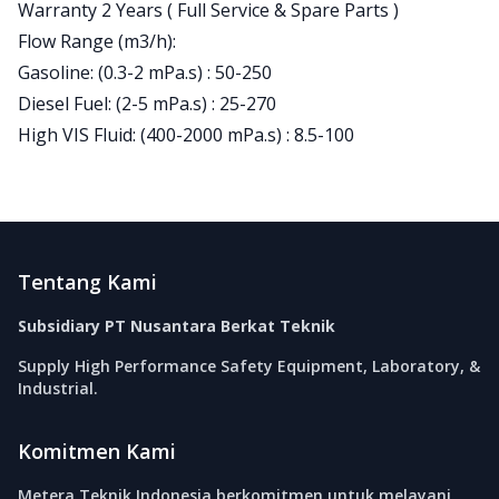
Warranty 2 Years ( Full Service & Spare Parts )
Flow Range (m3/h):
Gasoline: (0.3-2 mPa.s) : 50-250
Diesel Fuel: (2-5 mPa.s) : 25-270
High VIS Fluid: (400-2000 mPa.s) : 8.5-100
Footer
Tentang Kami
Subsidiary PT Nusantara Berkat Teknik
Supply High Performance Safety Equipment, Laboratory, &
Industrial.
Komitmen Kami
Metera Teknik Indonesia berkomitmen untuk melayani