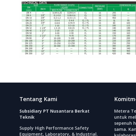
Footer
Tentang Kami
Komitm
Subsidiary PT Nusantara Berkat
Metera Te
Teknik
untuk mel
sepenuh h
Supply High Performance Safety
sama. Ka
Equipment, Laboratory, & Industrial.
kolabora