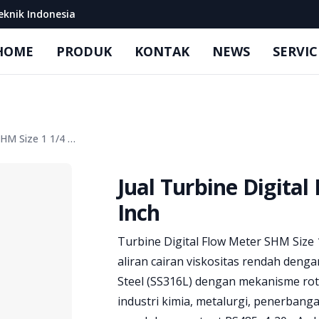
eknik Indonesia
HOME
PRODUK
KONTAK
NEWS
SERVIC
Jual Turbine Digital Flow Meter SHM Size 1 1/4 Inch
Jual Turbine Digital
Inch
Product information
Turbine Digital Flow Meter SHM Size
aliran cairan viskositas rendah dengan
Steel (SS316L) dengan mekanisme rotor
industri kimia, metalurgi, penerbangan