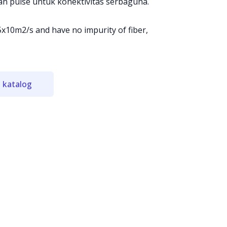
n pulse untuk konektivitas serbaguna.
 5x10m2/s and have no impurity of fiber,
 katalog