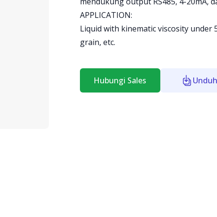
mendukung output RS485, 4-20mA, da
APPLICATION:
Liquid with kinematic viscosity under
grain, etc.
Hubungi Sales
Unduh