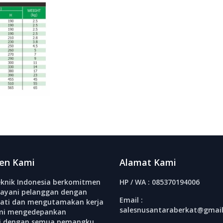
en Kami
Alamat Kami
knik Indonesia berkomitmen
HP / WA : 085370194006
ayani pelanggan dengan
Email :
ati dan mengutamakan kerja
salesnusantaraberkat@gmai
mi mengedepankan
si dengan semua pemangku