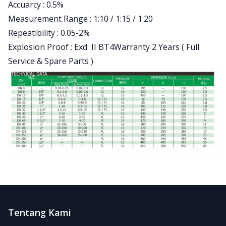
Accuarcy : 0.5%
Measurement Range : 1:10 / 1:15 / 1:20
Repeatibility : 0.05-2%
Explosion Proof : Exd II BT4Warranty 2 Years ( Full
Service & Spare Parts )
Footer
Tentang Kami