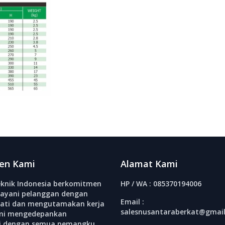
en Kami
Alamat Kami
knik Indonesia berkomitmen
HP / WA : 085370194006
ayani pelanggan dengan
Email :
ati dan mengutamakan kerja
salesnusantaraberkat@gmai
mi mengedepankan
si dengan semua pemangku