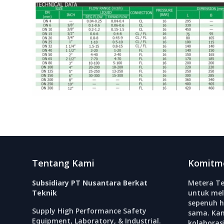
Footer
Tentang Kami
Komitm
Subsidiary PT Nusantara Berkat
Metera Te
Teknik
untuk mel
sepenuh h
Supply High Performance Safety
sama. Ka
Equipment, Laboratory, & Industrial.
kolabora