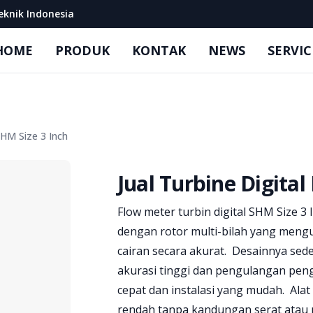
eknik Indonesia
HOME
PRODUK
KONTAK
NEWS
SERVIC
SHM Size 3 Inch
Jual Turbine Digita
Product information
Flow meter turbin digital SHM Size 3 
dengan rotor multi-bilah yang mengu
cairan secara akurat. Desainnya se
akurasi tinggi dan pengulangan pen
cepat dan instalasi yang mudah. Alat 
rendah tanpa kandungan serat atau pa