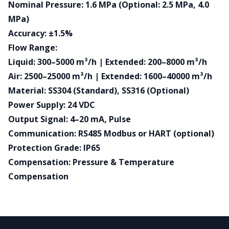
Nominal Pressure: 1.6 MPa (Optional: 2.5 MPa, 4.0
MPa)
Accuracy: ±1.5%
Flow Range:
Liquid: 300–5000 m³/h | Extended: 200–8000 m³/h
Air: 2500–25000 m³/h | Extended: 1600–40000 m³/h
Material: SS304 (Standard), SS316 (Optional)
Power Supply: 24 VDC
Output Signal: 4–20 mA, Pulse
Communication: RS485 Modbus or HART (optional)
Protection Grade: IP65
Compensation: Pressure & Temperature
Compensation
Footer