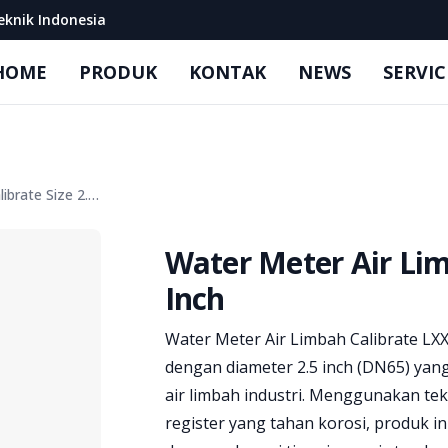
eknik Indonesia
HOME
PRODUK
KONTAK
NEWS
SERVIC
Water Meter Air Limbah Merk Calibrate Size 2.5 Inch
Water Meter Air Lim
Inch
Product information
Water Meter Air Limbah Calibrate LXX
dengan diameter 2.5 inch (DN65) ya
air limbah industri. Menggunakan tek
register yang tahan korosi, produk i