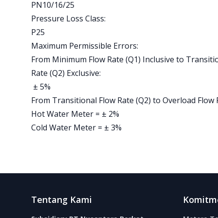
PN10/16/25
Pressure Loss Class:
P25
Maximum Permissible Errors:
From Minimum Flow Rate (Q1) Inclusive to Transiti
Rate (Q2) Exclusive:
± 5%
From Transitional Flow Rate (Q2) to Overload Flow 
Hot Water Meter = ± 2%
Cold Water Meter = ± 3%
Footer
Tentang Kami
Komitm