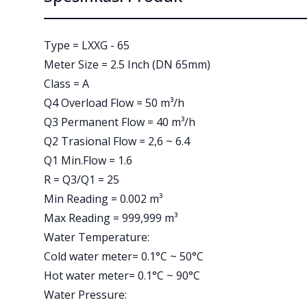
Type = LXXG - 65
Meter Size = 2.5 Inch (DN 65mm)
Class = A
Q4 Overload Flow = 50 m³/h
Q3 Permanent Flow = 40 m³/h
Q2 Trasional Flow = 2,6 ~ 6.4
Q1 Min.Flow = 1.6
R = Q3/Q1 = 25
Min Reading = 0.002 m³
Max Reading = 999,999 m³
Water Temperature:
Cold water meter= 0.1°C ~ 50°C
Hot water meter= 0.1°C ~ 90°C
Water Pressure: