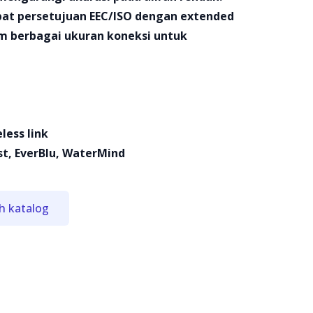
pat persetujuan EEC/ISO dengan extended
am berbagai ukuran koneksi untuk
less link
t, EverBlu, WaterMind
h katalog