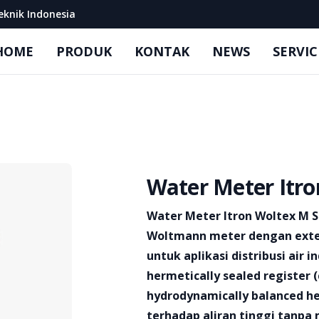
eknik Indonesia
HOME
PRODUK
KONTAK
NEWS
SERVIC
Water Meter Itron
Product information
Water Meter Itron Woltex M S
Woltmann meter dengan exte
untuk aplikasi distribusi air 
hermetically sealed register 
hydrodynamically balanced h
terhadap aliran tinggi tanpa