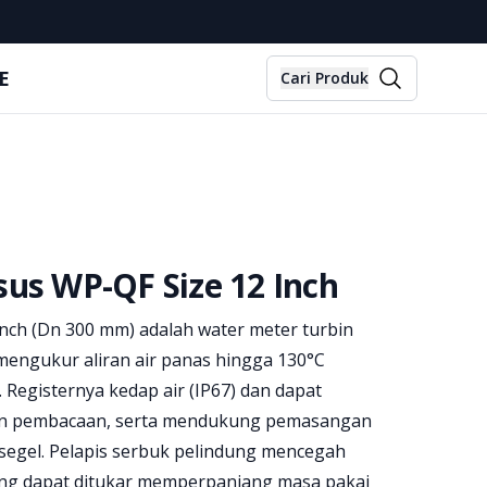
E
Cari Produk
us WP-QF Size 12 Inch
nch (Dn 300 mm) adalah water meter turbin
mengukur aliran air panas hingga 130°C
 Registernya kedap air (IP67) dan dapat
an pembacaan, serta mendukung pemasangan
segel. Pelapis serbuk pelindung mencegah
ng dapat ditukar memperpanjang masa pakai