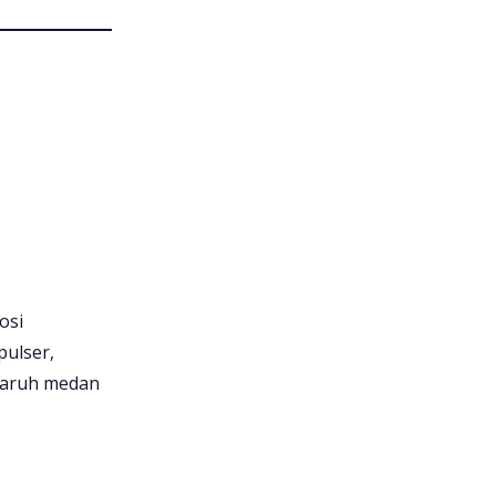
osi
pulser,
ngaruh medan