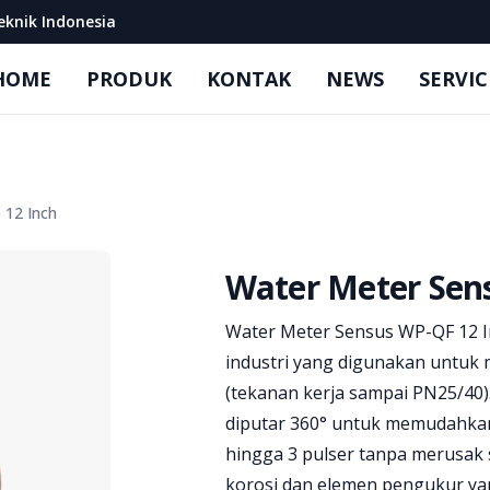
eknik Indonesia
HOME
PRODUK
KONTAK
NEWS
SERVIC
 12 Inch
Water Meter Sens
Product information
Water Meter Sensus WP-QF 12 I
industri yang digunakan untuk 
(tekanan kerja sampai PN25/40).
diputar 360° untuk memudahk
hingga 3 pulser tanpa merusak 
korosi dan elemen pengukur ya