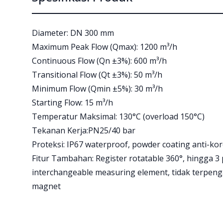
Diameter: DN 300 mm
Maximum Peak Flow (Qmax): 1200 m³/h
Continuous Flow (Qn ±3%): 600 m³/h
Transitional Flow (Qt ±3%): 50 m³/h
Minimum Flow (Qmin ±5%): 30 m³/h
Starting Flow: 15 m³/h
Temperatur Maksimal: 130°C (overload 150°C)
Tekanan Kerja:PN25/40 bar
Proteksi: IP67 waterproof, powder coating anti-kor
Fitur Tambahan: Register rotatable 360°, hingga 3 
interchangeable measuring element, tidak terpe
magnet