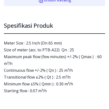
Unduh katalog
Spesifikasi Produk
Meter Size : 2.5 Inch (Dn 65 mm)
Size of meter (acc. to PTB-A22) Qn : 25
Maximum peak flow (few minutes) +/-2% ( Qmax ) : 60
m³/h
Continuous flow +/-2% ( Qn ) : 25 m³/h
Transitional flow ±2% ( Qt ) : 2.5 m³/h
Minimum flow ±5% ( Qmin ) : 0.30 m³/h
Starting flow : 0.07 m³/h