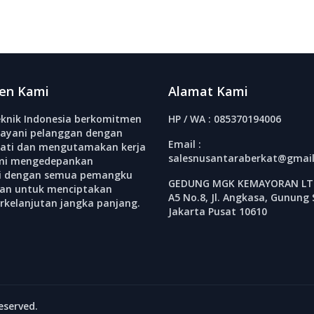
en Kami
Alamat Kami
knik Indonesia berkomitmen
HP / WA : 085370194006
ayani pelanggan dengan
Email :
ati dan mengutamakan kerja
salesnusantaraberkat@gmai
mi mengedepankan
si dengan semua pemangku
GEDUNG MGK KEMAYORAN LT.
an untuk menciptakan
A5 No.8, Jl. Angkasa, Gunung 
erkelanjutan jangka panjang.
Jakarta Pusat 10610
eserved.