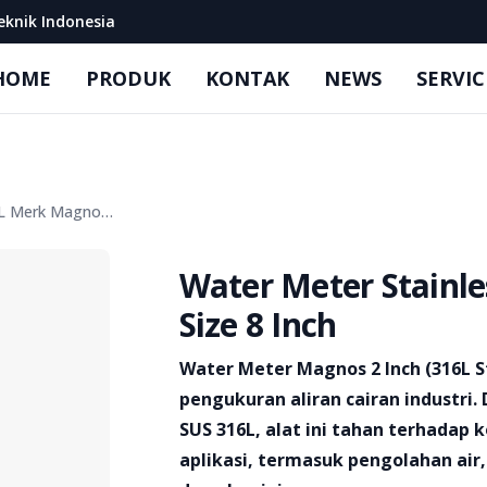
eknik Indonesia
HOME
PRODUK
KONTAK
NEWS
SERVIC
Water Meter Stainless Steel 316L Merk Magnos Size 8 Inch
Water Meter Stainl
Size 8 Inch
Product information
Water Meter Magnos 2 Inch (316L S
pengukuran aliran cairan industri.
SUS 316L, alat ini tahan terhadap 
aplikasi, termasuk pengolahan air, 