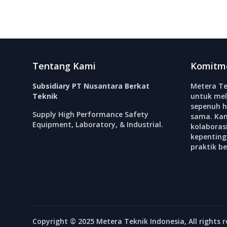
Footer
Tentang Kami
Komitm
Subsidiary PT Nusantara Berkat
Metera Te
Teknik
untuk mel
sepenuh h
Supply High Performance Safety
sama. Ka
Equipment, Laboratory, & Industrial.
kolabora
kepenting
praktik b
Copyright © 2025 Metera Teknik Indonesia, All rights r