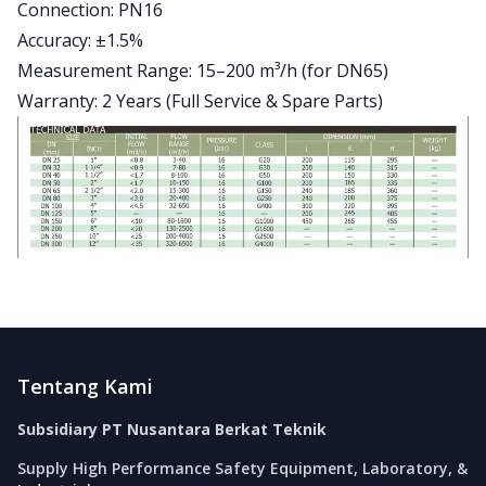
Connection: PN16
Accuracy: ±1.5%
Measurement Range: 15–200 m³/h (for DN65)
Warranty: 2 Years (Full Service & Spare Parts)
Footer
Tentang Kami
Subsidiary PT Nusantara Berkat Teknik
Supply High Performance Safety Equipment, Laboratory, &